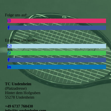
Folge uns auf:
Empfehle uns weiter:
TC Undenheim
(Platzadresse)
Hinter dem Hofgraben
55278 Undenheim
+49 6737 760430
info@tc-undenheim.com