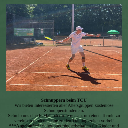
Schnuppern beim TCU
Wir bieten Interessierten aller Altersgruppen kostenlose
Schnupperstunden an.
Schreib uns eine E-Mail oder rufe uns an, um einen Termin zu
vereinbaren oder schaue zu den Trainingszeiten vorbei!
***Angebot***:
Schnuppermitgliedschaften für Kinder und