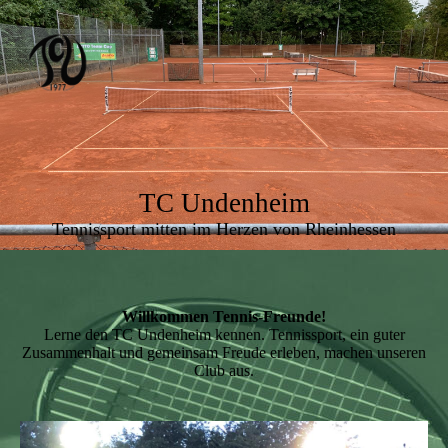
TC Undenheim
Tennissport mitten im Herzen von Rheinhessen
Willkommen Tennis-Freunde!
Lerne den TC Undenheim kennen. Tennissport, ein guter
Zusammenhalt und gemeinsam Freude erleben, machen unseren
Club aus.