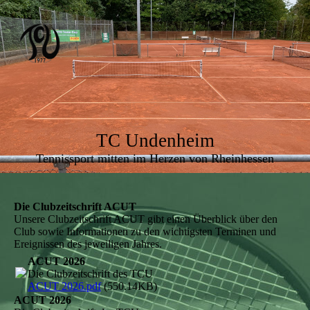
TC Undenheim
Tennissport mitten im Herzen von Rheinhessen
Die Clubzeitschrift ACUT
Unsere Clubzeitschrift ACUT gibt einen Überblick über den
Club sowie Informationen zu den wichtigsten Terminen und
Ereignissen des jeweiligen Jahres.
ACUT 2026
Die Clubzeitschrift des TCU
ACUT 2026.pdf
(550.14KB)
ACUT 2026